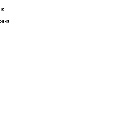
на
овна