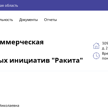
ая область
льность
Документы
Отчеты
оммерческая
309
д. 2
Вре
ых инициатив "Ракита"
пон
Николаевна