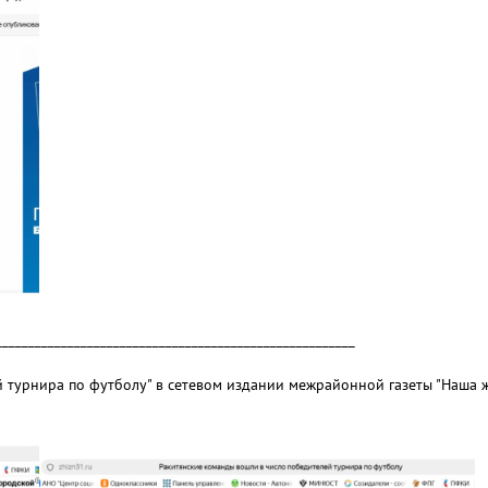
_______________________________________________________
й турнира по футболу" в сетевом издании межрайонной газеты "Наша ж