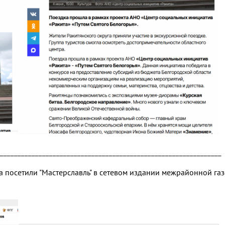
_______________________________________________________________
га посетили "Мастерславль" в сетевом издании межрайонной га