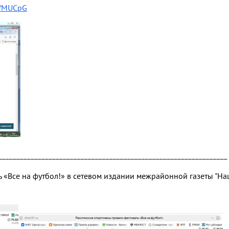
su/MUCpG
________________________________________________________________
ь «Все на футбол!» в сетевом издании межрайонной газеты "Н