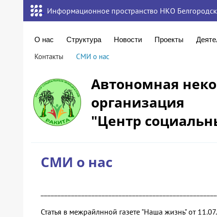
Информационное пространство НКО Белгородск
О нас
Структура
Новости
Проекты
Деяте
Контакты
СМИ о нас
Автономная нек
организация
"Центр социальн
СМИ о нас
____________________________________________________
Статья в межрайлнной газете "Наша жизнь" от 11.0