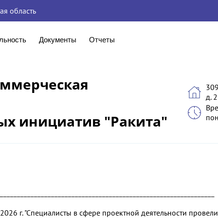
ая область
льность
Документы
Отчеты
оммерческая
309
д. 2
Вре
ых инициатив "Ракита"
пон
_______________________________________________________________
7.2026 г. "Специалисты в сфере проектной деятельности провели