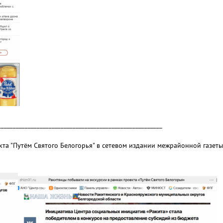
_______________________________________________________
кта "Путём Святого Белогорья" в сетевом издании межрайонной газет