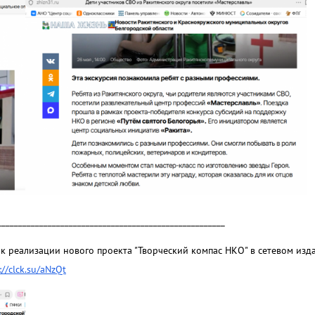
______________________________________________________
 к реализации нового проекта "Творческий компас НКО" в сетевом изд
://clck.su/aNzQt