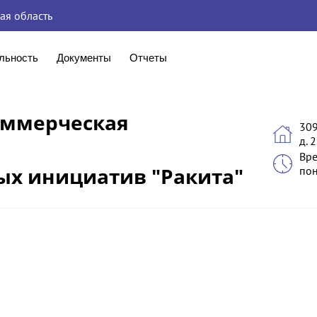
ая область
льность
Документы
Отчеты
оммерческая
309
д. 2
Вре
ых инициатив "Ракита"
пон