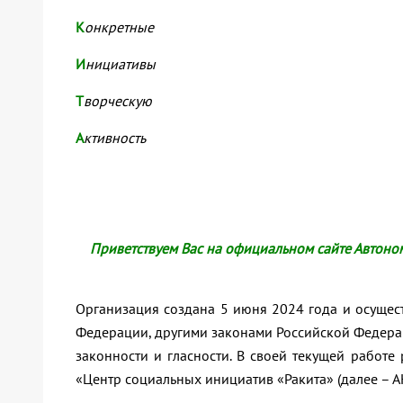
К
онкретные
И
нициативы
Т
ворческую
А
ктивность
Приветствуем Вас на официальном сайте Автон
Организация создана 5 июня 2024 года и осущест
Федерации, другими законами Российской Федера
законности и гласности. В своей текущей работ
«Центр социальных инициатив «Ракита» (далее – А