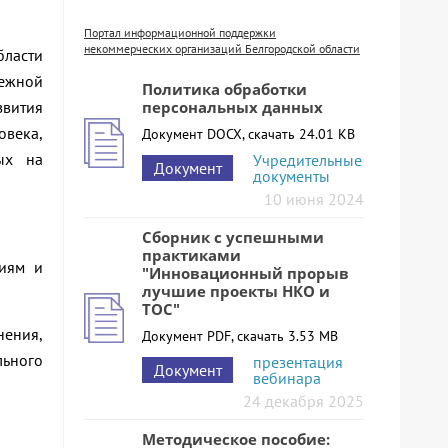
Портал информационной поддержки
некоммерческих организаций Белгородской области
бласти
дежной
Политика обработки
персональных данных
звития
века,
Документ DOCX, скачать 24.01 KB
ых на
Учредительные
Документ
документы
10 июня 2024
Сборник с успешными
практиками
циям и
"Инновационный прорыв
лучшие проекты НКО и
ТОС"
нения,
Документ PDF, скачать 3.53 MB
льного
презентация
Документ
вебинара
24 декабря 2025
Методическое пособие: