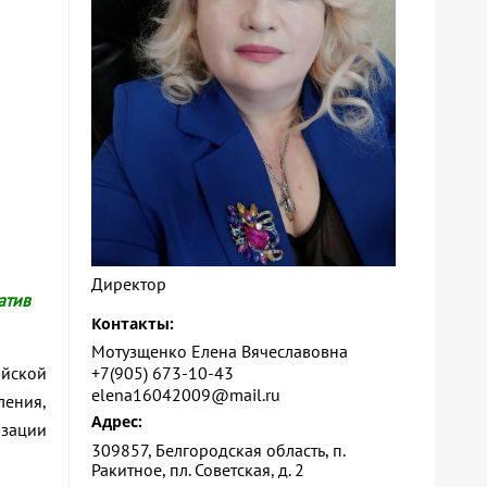
Директор
атив
Контакты:
Мотузщенко Елена Вячеславовна
+7(905) 673-10-43
ийской
elena16042009@mail.ru
ления,
Адрес:
изации
309857, Белгородская область, п.
Ракитное, пл. Советская, д. 2