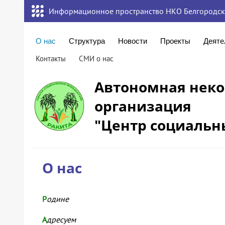
Информационное пространство НКО Белгородск
О нас
Структура
Новости
Проекты
Деяте
Контакты
СМИ о нас
Автономная нек
организация
"Центр социальн
О нас
Р
одине
А
дресуем